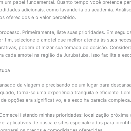
 um papel fundamental. Quanto tempo você pretende per
didades adicionais, como lavanderia ou academia. Análise 
os oferecidos e o valor percebido.
processo. Primeiramente, liste suas prioridades. Em seguid
Por fim, selecione o amotel que melhor atenda às suas nece
arativas, podem otimizar sua tomada de decisão. Consider
a cada amotel na região da Jurubatuba. Isso facilita a esco
atuba
cansado da viagem e precisando de um lugar para descans
ado, torna-se uma experiência tranquila e eficiente. Lem
de opções era significativo, e a escolha parecia complexa.
Comecei listando minhas prioridades: localização próxima 
ei aplicativos de busca e sites especializados para identifi
e comparei os preços e comodidades oferecidas.