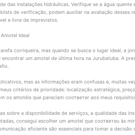
dade das instalações hidráulicas. Verifique se a água quente
lists de verificação, podem auxiliar na avaliação desses r
el e livre de imprevistos.
 Amotel Ideal
refa corriqueira, mas quando se busca o lugar ideal, a jo
encontrar um amotel de última hora na Jurubatuba. A pres
fio.
icativos, mas as informações eram confusas e, muitas veze
meus critérios de prioridade: localização estratégica, preç
om os amotéis que pareciam соответer aos meus requisitos
s sobre a disponibilidade de serviços, a qualidade das ins
letadas, consegui escolher um amotel que соответeu às min
comunicação eficiente são essenciais para tomar a decisão