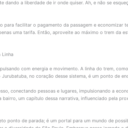
te dando a liberdade de ir onde quiser. Ah, e não se esqueç
ico para facilitar o pagamento da passagem e economizar 
penas uma tarifa. Então, aproveite ao máximo o trem da e
 Linha
ulsando com energia e movimento. A linha do trem, como u
 Jurubatuba, no coração desse sistema, é um ponto de enc
resso, conectando pessoas e lugares, impulsionando a econ
 bairro, um capítulo dessa narrativa, influenciado pela pro
to ponto de parada; é um portal para um mundo de possibi
ar a diversidade de São Paulo. Embarque nessa jornada e d