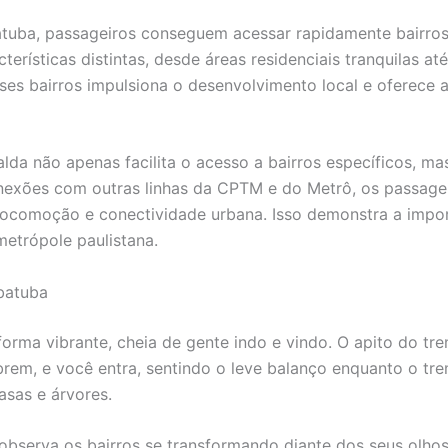
uba, passageiros conseguem acessar rapidamente bairros 
erísticas distintas, desde áreas residenciais tranquilas a
es bairros impulsiona o desenvolvimento local e oferec
alda não apenas facilita o acesso a bairros específicos, 
onexões com outras linhas da CPTM e do Metrô, os passage
 locomoção e conectividade urbana. Isso demonstra a impo
metrópole paulistana.
batuba
aforma vibrante, cheia de gente indo e vindo. O apito do t
rem, e você entra, sentindo o leve balanço enquanto o tre
asas e árvores.
 observa os bairros se transformando diante dos seus olhos