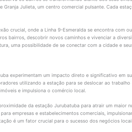
 de Granja Julieta, um centro comercial pulsante. Cada est
o crucial, onde a Linha 9-Esmeralda se encontra com outr
tros bairros, descobrir novos caminhos e vivenciar a diver
ura, uma possibilidade de se conectar com a cidade e seus
uba experimentam um impacto direto e significativo em suas
adores utilizando a estação para se deslocar ao trabalho 
 imóveis e impulsiona o comércio local.
a proximidade da estação Jurubatuba para atrair um maior nú
vo para empresas e estabelecimentos comerciais, impulsio
ação é um fator crucial para o sucesso dos negócios locai