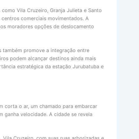
como Vila Cruzeiro, Granja Julieta e Santo
té centros comerciais movimentados. A
e aos moradores opções de deslocamento
mas também promove a integração entre
iros podem alcançar destinos ainda mais
rtância estratégica da estação Jurubatuba e
rem corta o ar, um chamado para embarcar
m ganha velocidade. A cidade se revela
. Vila Cruzeiro, com suas ruas arborizadas e