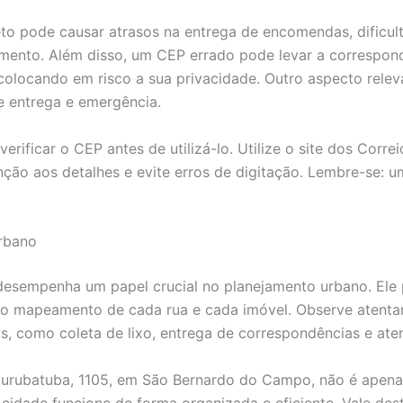
o pode causar atrasos na entrega de encomendas, dificulta
mento. Além disso, um CEP errado pode levar a correspon
olocando em risco a sua privacidade. Outro aspecto relevan
e entrega e emergência.
erificar o CEP antes de utilizá-lo. Utilize o site dos Corre
enção aos detalhes e evite erros de digitação. Lembre-se: 
rbano
sempenha um papel crucial no planejamento urbano. Ele p
 e o mapeamento de cada rua e cada imóvel. Observe atent
cos, como coleta de lixo, entrega de correspondências e at
urubatuba, 1105, em São Bernardo do Campo, não é apenas 