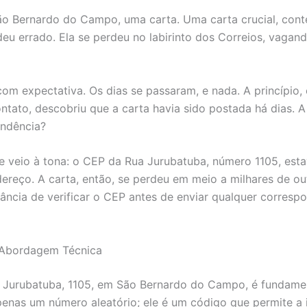
o Bernardo do Campo, uma carta. Uma carta crucial, cont
eu errado. Ela se perdeu no labirinto dos Correios, vagand
 com expectativa. Os dias se passaram, e nada. A princípio
tato, descobriu que a carta havia sido postada há dias. A 
ondência?
 veio à tona: o CEP da Rua Jurubatuba, número 1105, estav
ndereço. A carta, então, se perdeu em meio a milhares de 
rtância de verificar o CEP antes de enviar qualquer corresp
 Abordagem Técnica
Jurubatuba, 1105, em São Bernardo do Campo, é fundamenta
apenas um número aleatório; ele é um código que permite a 