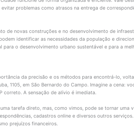
idade funcione de forma organizada e eficiente. Vale dest
 e evitar problemas como atrasos na entrega de correspondê
nto de novas construções e no desenvolvimento de infraest
podem identificar as necessidades da população e direcio
ial para o desenvolvimento urbano sustentável e para a mel
ortância da precisão e os métodos para encontrá-lo, volt
uba, 1105, em São Bernardo do Campo. Imagine a cena: voc
P correto. A sensação de alívio é imediata.
 uma tarefa direto, mas, como vimos, pode se tornar uma v
respondências, cadastros online e diversos outros serviço
mo prejuízos financeiros.