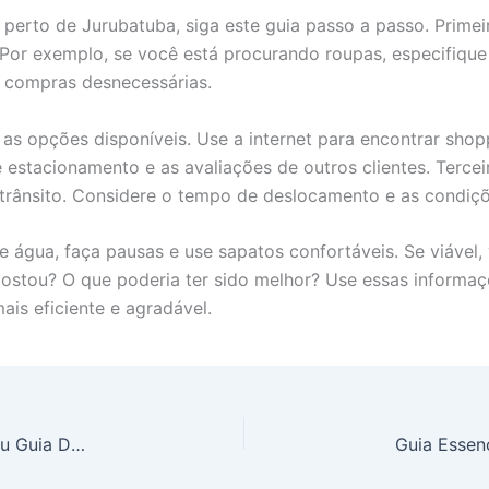
perto de Jurubatuba, siga este guia passo a passo. Primeir
 Por exemplo, se você está procurando roupas, especifique
á compras desnecessárias.
s opções disponíveis. Use a internet para encontrar shopp
estacionamento e as avaliações de outros clientes. Terceir
 trânsito. Considere o tempo de deslocamento e as condiçõ
ve água, faça pausas e use sapatos confortáveis. Se viáve
 gostou? O que poderia ter sido melhor? Use essas informa
ais eficiente e agradável.
Aluguel de Flat Próximo ao Metrô Jurubatuba: Seu Guia Definitivo