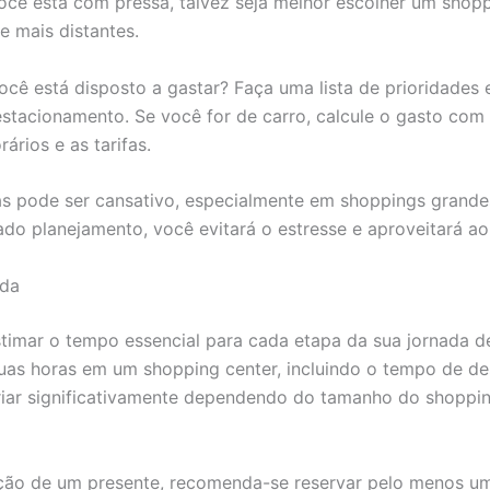
você está com pressa, talvez seja melhor escolher um sho
 mais distantes.
ocê está disposto a gastar? Faça uma lista de prioridades 
estacionamento. Se você for de carro, calcule o gasto com
ários e as tarifas.
ras pode ser cansativo, especialmente em shoppings grand
do planejamento, você evitará o estresse e aproveitará a
nda
timar o tempo essencial para cada etapa da sua jornada d
as horas em um shopping center, incluindo o tempo de de
iar significativamente dependendo do tamanho do shopping
ição de um presente, recomenda-se reservar pelo menos u