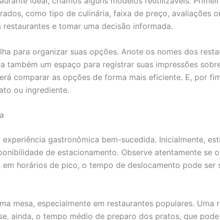
taurante ideal, criamos alguns modelos reutilizáveis. Primei
derados, como tipo de culinária, faixa de preço, avaliações 
s restaurantes e tomar uma decisão informada.
ha para organizar suas opções. Anote os nomes dos restau
lua também um espaço para registrar suas impressões sobr
rá comparar as opções de forma mais eficiente. E, por fim
to ou ingrediente.
a
a experiência gastronômica bem-sucedida. Inicialmente, e
sponibilidade de estacionamento. Observe atentamente se o 
 em horários de pico, o tempo de deslocamento pode ser s
ma mesa, especialmente em restaurantes populares. Uma res
lise, ainda, o tempo médio de preparo dos pratos, que po