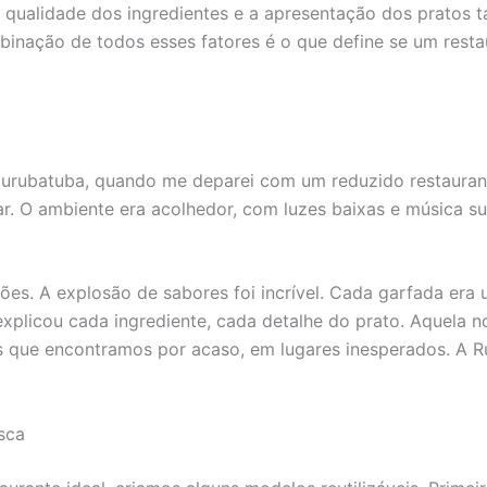
 A qualidade dos ingredientes e a apresentação dos prato
mbinação de todos esses fatores é o que define se um res
rubatuba, quando me deparei com um reduzido restaurante
rar. O ambiente era acolhedor, com luzes baixas e música s
rões. A explosão de sabores foi incrível. Cada garfada er
xplicou cada ingrediente, cada detalhe do prato. Aquela no
es que encontramos por acaso, em lugares inesperados. A 
sca