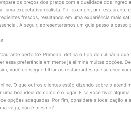
Compare os preços dos pratos com a qualidade dos ingredi
rmar uma expectativa realista. Por exemplo, um restaurant
ientes frescos, resultando em uma experiência mais satisf
encial. A seguir, apresentaremos um guia passo a passo pa
ha
taurante perfeito? Primeiro, defina o tipo de culinária que
 Ter essa preferência em mente já elimina muitas opções. 
im, você consegue filtrar os restaurantes que se encaixam
nline. O que outros clientes estão dizendo sobre o atend
uma boa ideia de como é o lugar. E se você tiver alguma r
rece opções adequadas. Por fim, considere a localização e
 uma vaga, não é mesmo?