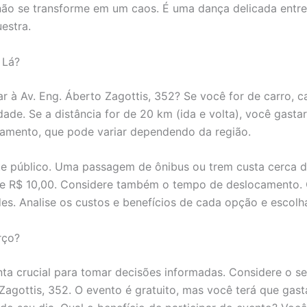
não se transforme em um caos. É uma dança delicada entre 
estra.
 Lá?
r à Av. Eng. Áberto Zagottis, 352? Se você for de carro, 
ade. Se a distância for de 20 km (ida e volta), você gastará
onamento, que pode variar dependendo da região.
te público. Uma passagem de ônibus ou trem custa cerca d
á de R$ 10,00. Considere também o tempo de deslocamento.
es. Analise os custos e benefícios de cada opção e escolha
rço?
nta crucial para tomar decisões informadas. Considere o s
Zagottis, 352. O evento é gratuito, mas você terá que gas