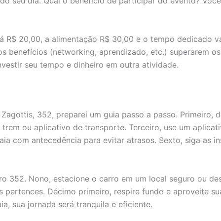
do seu dia. Qual o benefício de participar do evento? Voc
ará R$ 20,00, a alimentação R$ 30,00 e o tempo dedicado v
 os benefícios (networking, aprendizado, etc.) superarem os
nvestir seu tempo e dinheiro em outra atividade.
o Zagottis, 352, preparei um guia passo a passo. Primeiro, 
 trem ou aplicativo de transporte. Terceiro, use um aplicat
saia com antecedência para evitar atrasos. Sexto, siga as i
ro 352. Nono, estacione o carro em um local seguro ou de
 pertences. Décimo primeiro, respire fundo e aproveite sua
a, sua jornada será tranquila e eficiente.