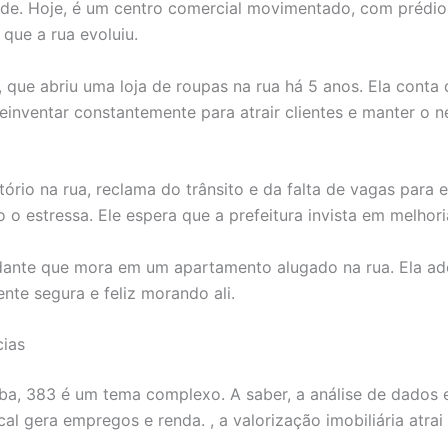
de. Hoje, é um centro comercial movimentado, com prédios 
que a rua evoluiu.
a, que abriu uma loja de roupas na rua há 5 anos. Ela con
 reinventar constantemente para atrair clientes e manter o 
ório na rua, reclama do trânsito e da falta de vagas para 
o o estressa. Ele espera que a prefeitura invista em melhor
nte que mora em um apartamento alugado na rua. Ela ador
ente segura e feliz morando ali.
cias
a, 383 é um tema complexo. A saber, a análise de dados e
l gera empregos e renda. , a valorização imobiliária atra