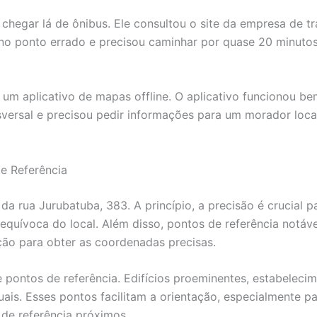
hegar lá de ônibus. Ele consultou o site da empresa de t
 ponto errado e precisou caminhar por quase 20 minutos. 
r um aplicativo de mapas offline. O aplicativo funcionou b
versal e precisou pedir informações para um morador local.
e Referência
da rua Jurubatuba, 383. A princípio, a precisão é crucial 
uívoca do local. Além disso, pontos de referência notávei
ação para obter as coordenadas precisas.
de pontos de referência. Edifícios proeminentes, estabele
ais. Esses pontos facilitam a orientação, especialmente pa
 de referência próximos.