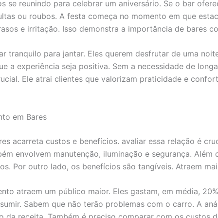
 se reunindo para celebrar um aniversário. Se o bar ofe
ltas ou roubos. A festa começa no momento em que estaci
asos e irritação. Isso demonstra a importância de bares 
tranquilo para jantar. Eles querem desfrutar de uma noite
ue a experiência seja positiva. Sem a necessidade de long
cial. Ele atrai clientes que valorizam praticidade e confort
nto em Bares
 acarreta custos e benefícios. avaliar essa relação é cruc
ém envolvem manutenção, iluminação e segurança. Além dis
s. Por outro lado, os benefícios são tangíveis. Atraem ma
o atraem um público maior. Eles gastam, em média, 20% a
sumir. Sabem que não terão problemas com o carro. A anál
nto da receita. Também é preciso comparar com os custos 