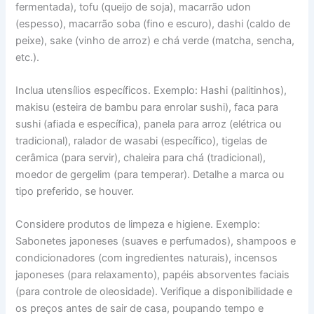
fermentada), tofu (queijo de soja), macarrão udon
(espesso), macarrão soba (fino e escuro), dashi (caldo de
peixe), sake (vinho de arroz) e chá verde (matcha, sencha,
etc.).
Inclua utensílios específicos. Exemplo: Hashi (palitinhos),
makisu (esteira de bambu para enrolar sushi), faca para
sushi (afiada e específica), panela para arroz (elétrica ou
tradicional), ralador de wasabi (específico), tigelas de
cerâmica (para servir), chaleira para chá (tradicional),
moedor de gergelim (para temperar). Detalhe a marca ou
tipo preferido, se houver.
Considere produtos de limpeza e higiene. Exemplo:
Sabonetes japoneses (suaves e perfumados), shampoos e
condicionadores (com ingredientes naturais), incensos
japoneses (para relaxamento), papéis absorventes faciais
(para controle de oleosidade). Verifique a disponibilidade e
os preços antes de sair de casa, poupando tempo e