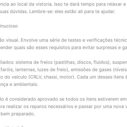
ia ao local da vistoria. Isso te dará tempo para relaxar e 
suas dúvidas. Lembre-se: eles estão ali para te ajudar.
minucioso
ão visual. Envolve uma série de testes e verificações técn
nder quais são esses requisitos para evitar surpresas e gar
iados: sistema de freios (pastilhas, discos, fluidos), sus
faróis, lanternas, luzes de freio), emissões de gases (níve
o do veículo (CRLV, chassi, motor). Cada um desses itens 
nça e ambientais.
é considerado aprovado se todos os itens estiverem em c
ra realizar os reparos necessários e passar por uma nova 
ar bem preparado.