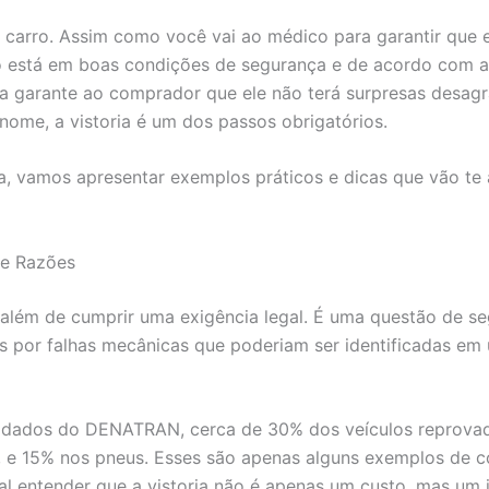
carro. Assim como você vai ao médico para garantir que e
culo está em boas condições de segurança e de acordo com 
ia garante ao comprador que ele não terá surpresas desag
 nome, a vistoria é um dos passos obrigatórios.
uia, vamos apresentar exemplos práticos e dicas que vão te
s e Razões
o além de cumprir uma exigência legal. É uma questão de se
por falhas mecânicas que poderiam ser identificadas em u
dados do DENATRAN, cerca de 30% dos veículos reprovad
, e 15% nos pneus. Esses são apenas alguns exemplos de c
al entender que a vistoria não é apenas um custo, mas um 