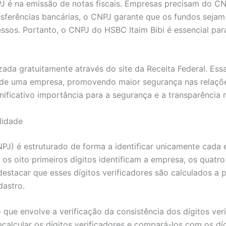
é na emissão de notas fiscais. Empresas precisam do CNPJ
ransferências bancárias, o CNPJ garante que os fundos sejam
essos. Portanto, o CNPJ do HSBC Itaim Bibi é essencial par
ada gratuitamente através do site da Receita Federal. Ess
l de uma empresa, promovendo maior segurança nas relaçõe
ificativo importância para a segurança e a transparência n
lidade
PJ) é estruturado de forma a identificar unicamente cada e
 oito primeiros dígitos identificam a empresa, os quatro se
e destacar que esses dígitos verificadores são calculados a
dastro.
que envolve a verificação da consistência dos dígitos ver
calcular os dígitos verificadores e compará-los com os díg