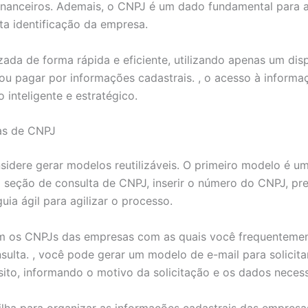
financeiros. Ademais, o CNPJ é um dado fundamental para a 
eta identificação da empresa.
ada de forma rápida e eficiente, utilizando apenas um dis
 ou pagar por informações cadastrais. , o acesso à informa
inteligente e estratégico.
tas de CNPJ
onsidere gerar modelos reutilizáveis. O primeiro modelo é u
 a seção de consulta de CNPJ, inserir o número do CNPJ, pr
ia ágil para agilizar o processo.
m os CNPJs das empresas com as quais você frequentemente
ulta. , você pode gerar um modelo de e-mail para solicit
sito, informando o motivo da solicitação e os dados necess
ilha para organizar as informações cadastrais das empresa