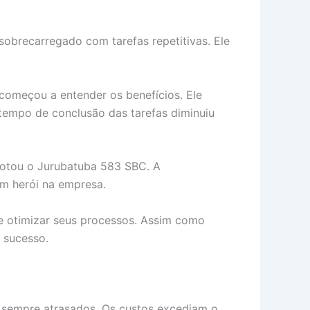
brecarregado com tarefas repetitivas. Ele
 começou a entender os benefícios. Ele
tempo de conclusão das tarefas diminuiu
dotou o Jurubatuba 583 SBC. A
um herói na empresa.
e otimizar seus processos. Assim como
 sucesso.
am sempre atrasados. Os custos excediam o