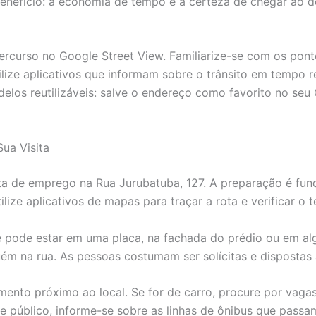
enefício: a economia de tempo e a certeza de chegar ao 
percurso no Google Street View. Familiarize-se com os pontos
lize aplicativos que informam sobre o trânsito em tempo rea
delos reutilizáveis: salve o endereço como favorito no seu
Sua Visita
a de emprego na Rua Jurubatuba, 127. A preparação é fund
tilize aplicativos de mapas para traçar a rota e verificar 
e pode estar em uma placa, na fachada do prédio ou em alg
uém na rua. As pessoas costumam ser solícitas e dispostas 
namento próximo ao local. Se for de carro, procure por vag
e público, informe-se sobre as linhas de ônibus que pass