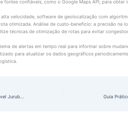
ze fontes confiáveis, como o Google Maps API, para obter 
e alta velocidade, software de geolocalização com algorit
rota otimizada. Análise de custo-benefício: a precisão na
ilize técnicas de otimização de rotas para evitar congesti
tema de alertas em tempo real para informar sobre mudança
atizado para atualizar os dados geográficos periodicament
gística.
Ricardo Zanetti: Análise Detalhada do Último Imóvel Jurubatuba