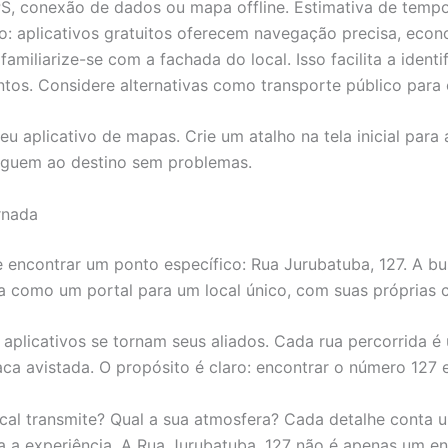
, conexão de dados ou mapa offline. Estimativa de tempo: 
o: aplicativos gratuitos oferecem navegação precisa, eco
miliarize-se com a fachada do local. Isso facilita a ident
ntos. Considere alternativas como transporte público para 
eu aplicativo de mapas. Crie um atalho na tela inicial para
eguem ao destino sem problemas.
rnada
 encontrar um ponto específico: Rua Jurubatuba, 127. A b
a como um portal para um local único, com suas próprias c
plicativos se tornam seus aliados. Cada rua percorrida é
ca avistada. O propósito é claro: encontrar o número 127 
al transmite? Qual a sua atmosfera? Cada detalhe conta um
 a experiência. A Rua Jurubatuba, 127 não é apenas um en