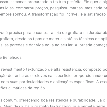
passou semanas procurando a textura perfeita. Ele queria 
sas lojas, comparou preços, pesquisou marcas, mas nada par
empre sonhou. A transformação foi incrível, e a satisfação d
você precisa para encontrar a loja de grafiato na Jurubat
afiato, desde os tipos de materiais até as técnicas de ap
 suas paredes e dar vida nova ao seu lar! A jornada começa
e Benefícios
revestimento texturizado de alta resistência, composto por
riação de ranhuras e relevos na superfície, proporcionando 
 com suas particularidades e aplicações específicas. A esc
ções climáticas da região.
ais comum, oferecendo boa resistência e durabilidade. Já o 
o. Além disso, há o grafiato texturizado, que permite gera