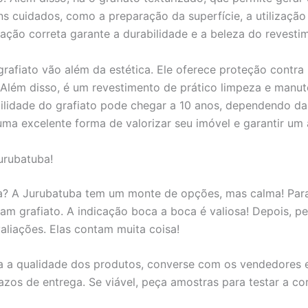
uns cuidados, como a preparação da superfície, a utilizaçã
ção correta garante a durabilidade e a beleza do revesti
rafiato vão além da estética. Ele oferece proteção contra
 Além disso, é um revestimento de prático limpeza e manu
bilidade do grafiato pode chegar a 10 anos, dependendo da
 uma excelente forma de valorizar seu imóvel e garantir um
urubatuba!
ta? A Jurubatuba tem um monte de opções, mas calma! Para 
am grafiato. A indicação boca a boca é valiosa! Depois, p
valiações. Elas contam muita coisa!
eja a qualidade dos produtos, converse com os vendedores e
zos de entrega. Se viável, peça amostras para testar a cor