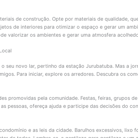
teriais de construção. Opte por materiais de qualidade, qu
rojetos de interiores para otimizar o espaço e gerar um amb
de valorizar os ambientes e gerar uma atmosfera acolhedo
Local
o seu novo lar, pertinho da estação Jurubatuba. Mas a jor
migos. Para iniciar, explore os arredores. Descubra os comé
ades promovidas pela comunidade. Festas, feiras, grupos de
 as pessoas, ofereça ajuda e participe das decisões do con
ondomínio e as leis da cidade. Barulhos excessivos, lixo f
star de todos. Lembre-se, a gentileza gera gentileza e um