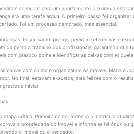
decidiram se mudar para um apartamento próximo à estaçã
ça era uma tarefa árdua. O primeiro passo foi organizar 
scartado. Foi um processo demorado, mas essencial.
danças. Pesquisaram preços, pediram referências e escol
m de perto o trabalho dos profissionais, garantindo que 
is com plástico bolha e identificar as caixas com etiqueta
as caixas com calma e organizaram os móveis. Maria e J
dor. No final, estavam exaustos, mas felizes com o resul
prestes a iniciar.
lhas
 etapa crítica. Primeiramente, obtenha a matrícula atualiz
mprova a propriedade do imóvel e informa se há ônus ou g
nvolvendo o imóvel ou o vendedor.