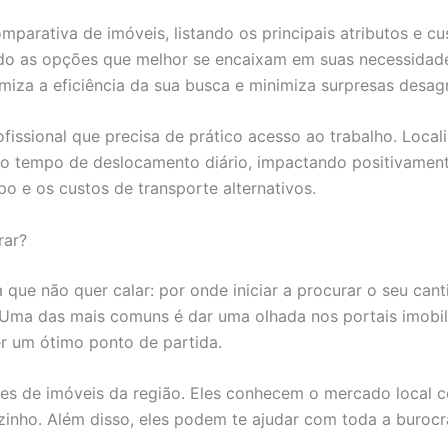
parativa de imóveis, listando os principais atributos e cus
ando as opções que melhor se encaixam em suas necessidade
iza a eficiência da sua busca e minimiza surpresas desag
ofissional que precisa de prático acesso ao trabalho. Loca
 o tempo de deslocamento diário, impactando positivamente
o e os custos de transporte alternativos.
rar?
 que não quer calar: por onde iniciar a procurar o seu ca
 Uma das mais comuns é dar uma olhada nos portais imobili
er um ótimo ponto de partida.
ores de imóveis da região. Eles conhecem o mercado local
inho. Além disso, eles podem te ajudar com toda a burocr